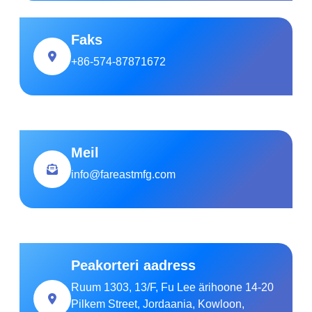
Faks
+86-574-87871672
Meil
info@fareastmfg.com
Peakorteri aadress
Ruum 1303, 13/F, Fu Lee ärihoone 14-20
Pilkem Street, Jordaania, Kowloon,