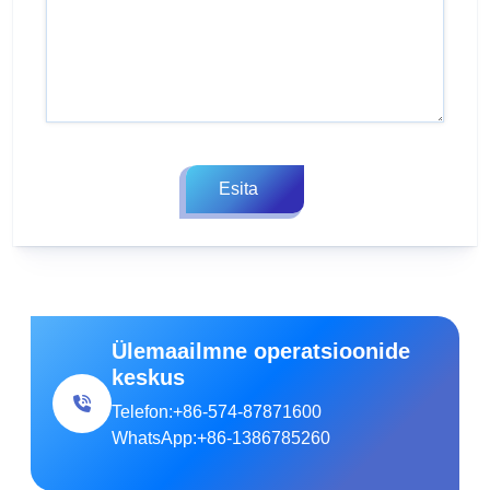
Esita
Ülemaailmne operatsioonide
keskus
Telefon:
+86-574-87871600
WhatsApp:
+86-1386785260