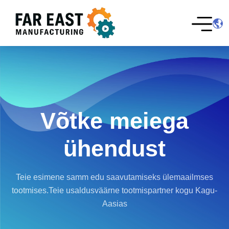
Võtke meiega
ühendust
Teie esimene samm edu saavutamiseks ülemaailmses
tootmises.
Teie usaldusväärne tootmispartner kogu Kagu-
Aasias